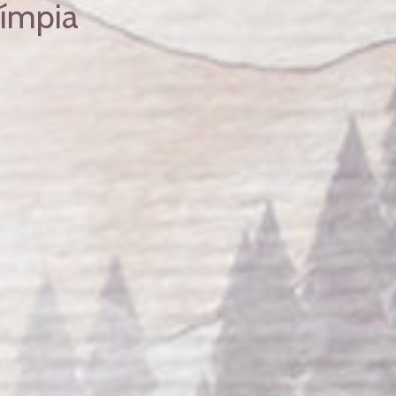
límpia