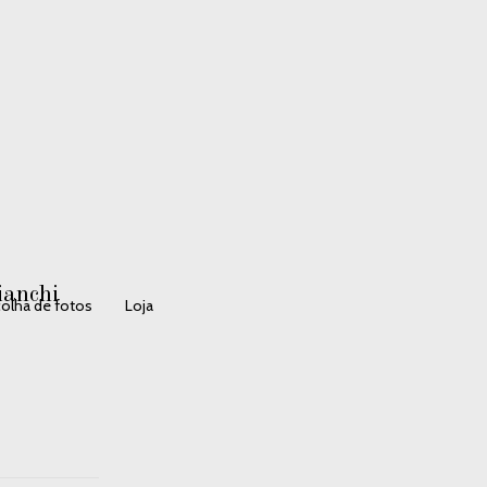
ianchi
olha de fotos
Loja