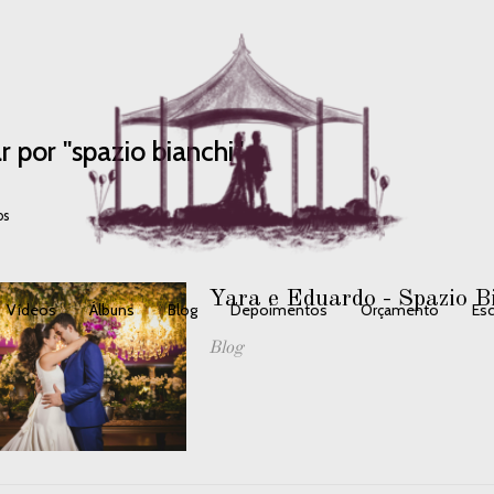
r por
"spazio bianchi"
os
Yara e Eduardo - Spazio B
Vídeos
Álbuns
Blog
Depoimentos
Orçamento
Esc
Blog