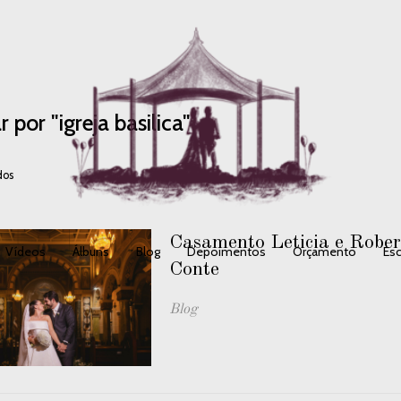
r por
"igreja basilica"
dos
Casamento Leticia e Robert
Vídeos
Álbuns
Blog
Depoimentos
Orçamento
Esc
Conte
Blog