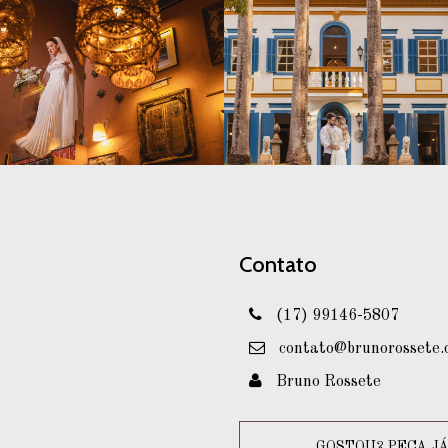
Contato
(17) 99146-5807
contato@brunorossete.
Bruno Rossete
GOSTOU? PEÇA JÁ