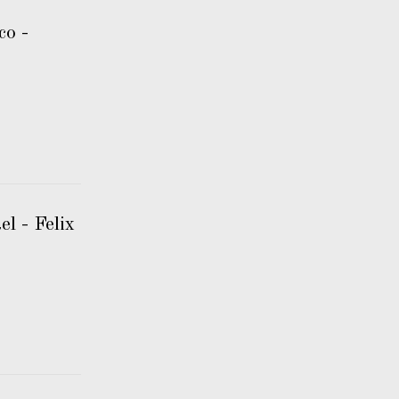
o -
l - Felix