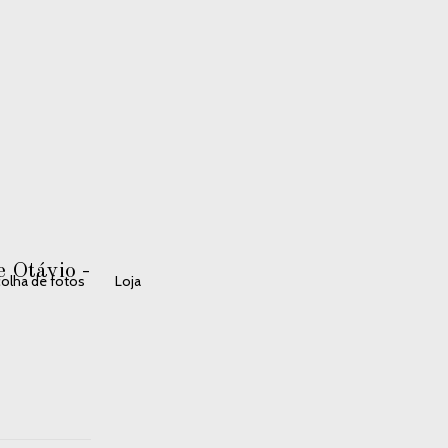
 Otávio -
olha de fotos
Loja