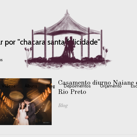
r por
"chacara santa felicidade"
os
Casamento diurno Naiane e
Vídeos
Álbuns
Blog
Depoimentos
Orçamento
Esc
Rio Preto
Blog